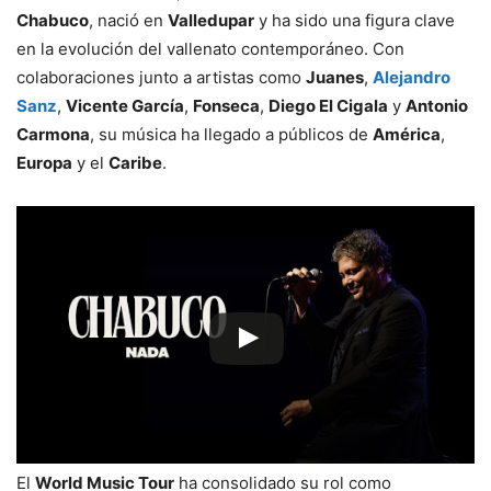
Chabuco
, nació en
Valledupar
y ha sido una figura clave
en la evolución del vallenato contemporáneo. Con
colaboraciones junto a artistas como
Juanes
,
Alejandro
Sanz
,
Vicente García
,
Fonseca
,
Diego El Cigala
y
Antonio
Carmona
, su música ha llegado a públicos de
América
,
Europa
y el
Caribe
.
El
World Music Tour
ha consolidado su rol como