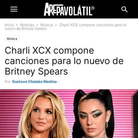
Inicio
Noticias
Música
Charli XCX compone canciones para lo
nuevo de Britney Spears
Música
Charli XCX compone
canciones para lo nuevo de
Britney Spears
Por
Gustavo Chalako Medina
-