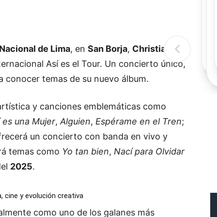
Rec
Re
"
c
d
Nacional de Lima
, en
San Borja
,
Christian
l
t
nternacional Así es el Tour. Un concierto único,
a conocer temas de su nuevo álbum.
artística y canciones emblemáticas como
í es una Mujer
,
Alguien
,
Espérame en el Tren
;
ofrecerá un concierto con banda en vivo y
rará temas como
Yo tan bien
,
Nací para Olvidar
del
2025
.
, cine y evolución creativa
almente como uno de los galanes más