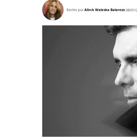
Escrito por
Alirck Waleska Balarezo
08/01/