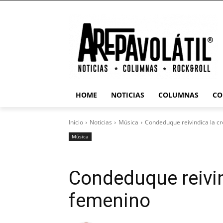
HOME
NOTICIAS
COLUMNAS
CO
Inicio
Noticias
Música
Condeduque reivindica la c
Música
Condeduque reivin
femenino