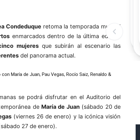
Rec
Re
"
c
nea Condeduque
retoma la temporada musical
d
l
rtos
enmarcados dentro de la última edición
t
cinco mujeres
que subirán al escenario las
erentes
del panorama actual.
 con María de Juan, Pau Vegas, Rocío Saiz, Renaldo &
anas se podrá disfrutar en el Auditorio del
ontemporánea de
María de Juan
(sábado 20 de
egas
(viernes 26 de enero) y la icónica visión
(sábado 27 de enero).