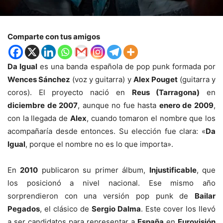
Comparte con tus amigos
Da Igual
es una banda española de pop punk formada por
Wences Sánchez
(voz y guitarra) y
Alex Pouget
(guitarra y
coros). El proyecto nació en
Reus (Tarragona)
en
diciembre de 2007
, aunque no fue hasta
enero de 2009
,
con la llegada de
Alex
, cuando tomaron el nombre que los
acompañaría desde entonces. Su elección fue clara: «
Da
Igual
, porque el nombre no es lo que importa».
En
2010
publicaron su primer álbum,
Injustificable
, que
los posicionó a nivel nacional. Ese mismo año
sorprendieron con una versión pop punk de
Bailar
Pegados
, el clásico de
Sergio Dalma
. Este cover los llevó
a ser candidatos para representar a
España
en
Eurovisión