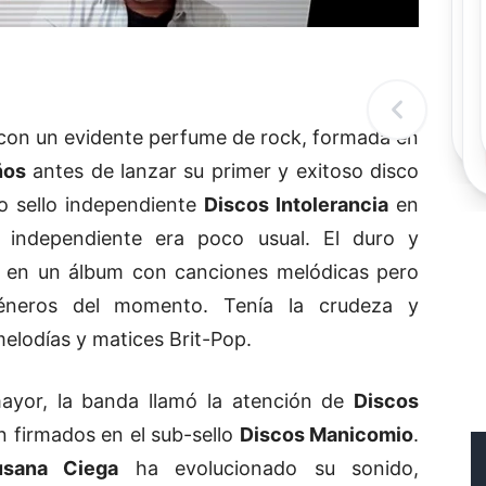
Rec
Re
"
c
d
l
t
con un evidente perfume de rock, formada en
ños
antes de lanzar su primer y exitoso disco
vo sello independiente
Discos Intolerancia
en
independiente era poco usual. El duro y
do en un álbum con canciones melódicas pero
éneros del momento. Tenía la crudeza y
elodías y matices Brit-Pop.
yor, la banda llamó la atención de
Discos
n firmados en el sub-sello
Discos Manicomio
.
sana Ciega
ha evolucionado su sonido,