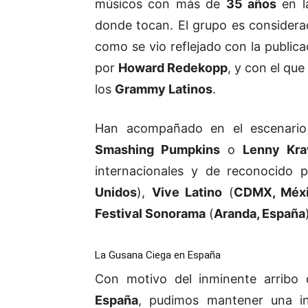
músicos con más de
35 años
en la
donde tocan. El grupo es considera
como se vio reflejado con la public
por
Howard Redekopp
, y con el qu
los
Grammy Latinos
.
Han acompañado en el escenario 
Smashing Pumpkins
o
Lenny Kra
internacionales y de reconocido 
Unidos
),
Vive Latino
(
CDMX, Méx
Festival Sonorama
(
Aranda, España
La Gusana Ciega en España
Con motivo del inminente arribo
España
, pudimos mantener una in