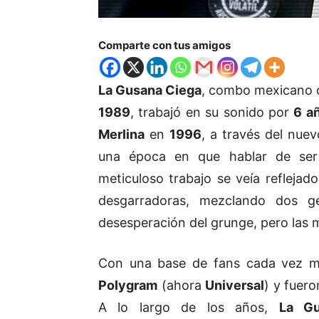
Comparte con tus amigos
La Gusana Ciega
, combo mexicano 
1989
, trabajó en su sonido por
6 a
Merlina
en
1996
, a través del nue
una época en que hablar de ser 
meticuloso trabajo se veía refleja
desgarradoras, mezclando dos g
desesperación del grunge, pero las m
Con una base de fans cada vez ma
Polygram
(ahora
Universal
) y fuero
A lo largo de los años,
La Gu