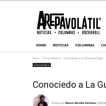
HOME
NOTICIAS
COLUMNAS
CO
Inicio
Conociendo a
Conociedo a La Gusana Ciega
Conociendo a
Conociedo a La G
Escrito por
Mauro Nicolás Gamboa
23/07/2