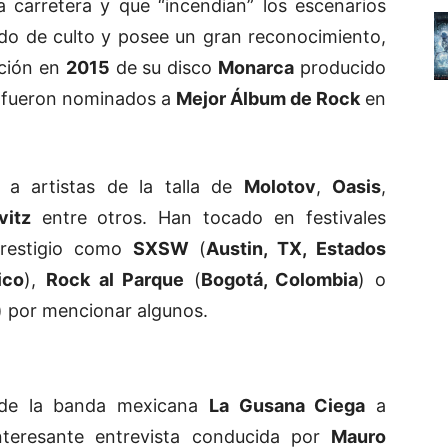
 carretera y que “incendian” los escenarios
do de culto y posee un gran reconocimiento,
ación en
2015
de su disco
Monarca
producido
e fueron nominados a
Mejor Álbum de Rock
en
a artistas de la talla de
Molotov
,
Oasis
,
vitz
entre otros. Han tocado en festivales
prestigio como
SXSW
(
Austin, TX, Estados
ico
),
Rock al Parque
(
Bogotá, Colombia
) o
) por mencionar algunos.
 de la banda mexicana
La Gusana Ciega
a
teresante entrevista conducida por
Mauro