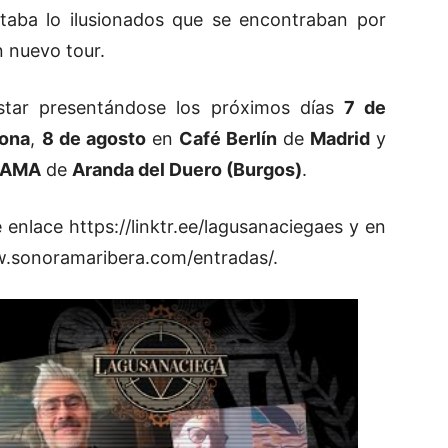
taba lo ilusionados que se encontraban por
n nuevo tour.
tar presentándose los próximos días
7 de
lona
,
8 de agosto
en
Café Berlín
de
Madrid
y
RAMA
de
Aranda del Duero (Burgos)
.
e enlace
https://linktr.ee/lagusanaciegaes
y en
w.sonoramaribera.com/entradas/
.