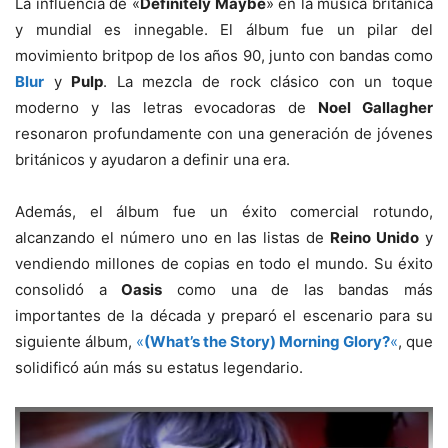
La influencia de «
Definitely Maybe
» en la música británica
y mundial es innegable. El álbum fue un pilar del
movimiento britpop de los años 90, junto con bandas como
Blur
y
Pulp
. La mezcla de rock clásico con un toque
moderno y las letras evocadoras de
Noel Gallagher
resonaron profundamente con una generación de jóvenes
británicos y ayudaron a definir una era.
Además, el álbum fue un éxito comercial rotundo,
alcanzando el número uno en las listas de
Reino Unido
y
vendiendo millones de copias en todo el mundo. Su éxito
consolidó a
Oasis
como una de las bandas más
importantes de la década y preparó el escenario para su
siguiente álbum,
«
(What’s the Story) Morning Glory?
«
, que
solidificó aún más su estatus legendario.