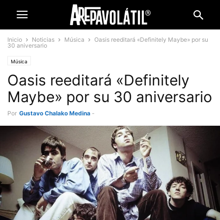
Inicio
Noticias
Música
Oasis reeditará «Definitely Maybe» por su
30 aniversario
Música
Oasis reeditará «Definitely
Maybe» por su 30 aniversario
Por
Gustavo Chalako Medina
-