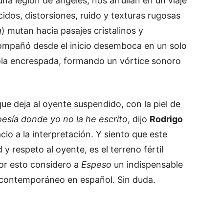
a legión de ángeles, nos arrullan en un viaje
ácidos, distorsiones, ruido y texturas rugosas
g
) mutan hacia pasajes cristalinos y
mpañó desde el inicio desemboca en un solo
ola encrespada, formando un vórtice sonoro
 que deja al oyente suspendido, con la piel de
sía donde yo no la he escrito
, dijo
Rodrigo
cio a la interpretación. Y siento que este
 respeto al oyente, es el terreno fértil
Por esto considero a
Espeso
un indispensable
k contemporáneo en español. Sin duda.