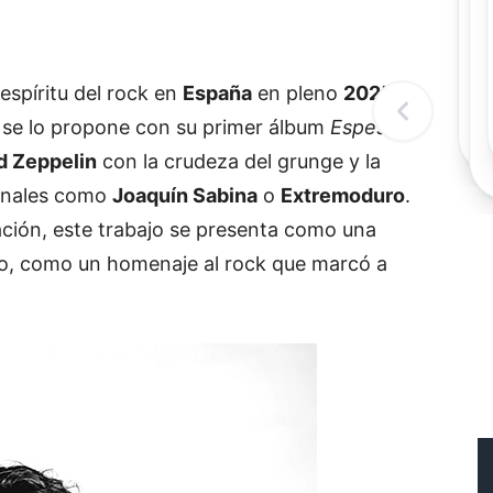
Rec
Re
"
c
 espíritu del rock en
España
en pleno
2025
?
d
l
, se lo propone con su primer álbum
Espeso
,
t
d Zeppelin
con la crudeza del grunge y la
ionales como
Joaquín Sabina
o
Extremoduro
.
ción, este trabajo se presenta como una
po, como un homenaje al rock que marcó a