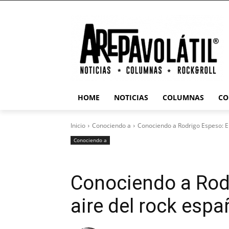
HOME
NOTICIAS
COLUMNAS
CO
Inicio
Conociendo a
Conociendo a Rodrigo Espeso: El
Conociendo a
Conociendo a Rodr
aire del rock espa