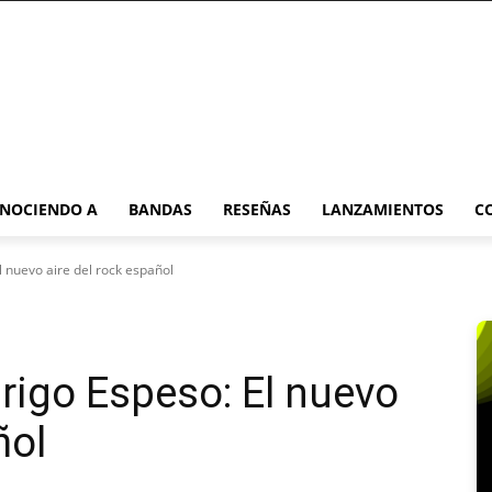
NOCIENDO A
BANDAS
RESEÑAS
LANZAMIENTOS
C
 nuevo aire del rock español
igo Espeso: El nuevo
ñol