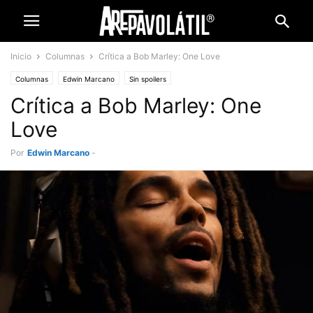
Inicio
Columnas
Crítica a Bob Marley: One Love
Columnas
Edwin Marcano
Sin spoilers
Crítica a Bob Marley: One
Love
Por
Edwin Marcano
-