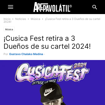
Inicio
Noticias
Música
¡Cusica Fest retira a 3 Dueños de su cartel
2024!
Música
¡Cusica Fest retira a 3
Dueños de su cartel 2024!
Por
Gustavo Chalako Medina
-