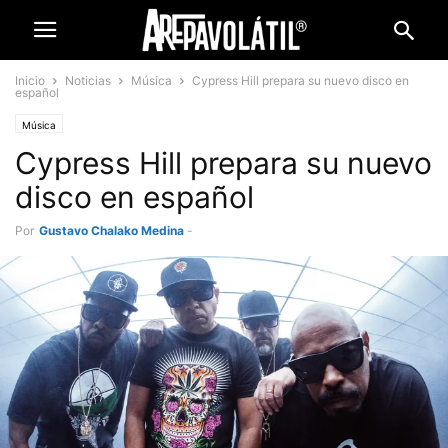
Inicio
Noticias
Música
Cypress Hill prepara su nuevo disco en
español
Música
Cypress Hill prepara su nuevo
disco en español
Por
Gustavo Chalako Medina
-