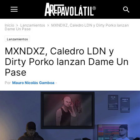
Inicio
Lanzamientos
MXNDXZ, Caledro LDN y Dirty Porko lanzan
Dame Un Pase
Lanzamientos
MXNDXZ, Caledro LDN y
Dirty Porko lanzan Dame Un
Pase
Por
Mauro Nicolás Gamboa
-