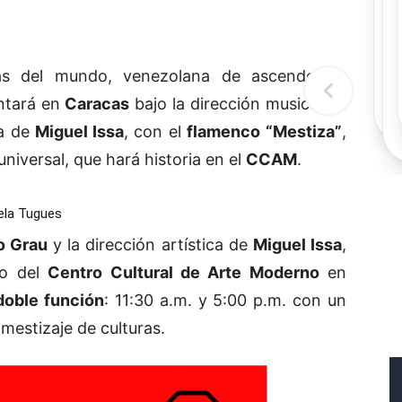
Rec
Re
"
c
as del mundo, venezolana de ascendencia
d
l
entará en
Caracas
bajo la dirección musical de
t
ca de
Miguel Issa
, con el
flamenco
“Mestiza”
,
niversal, que hará historia en el
CCAM
.
iela Tugues
o Grau
y la dirección artística de
Miguel Issa
,
co del
Centro Cultural de Arte Moderno
en
doble función
: 11:30 a.m. y 5:00 p.m. con un
mestizaje de culturas.