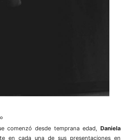
co
 que comenzó desde temprana edad,
Daniela
e en cada una de sus presentaciones en