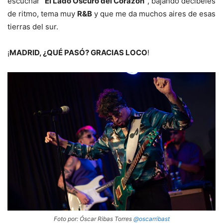
escuchar
“El Lado Oscuro del Corazón”
, bajando decibeles
de ritmo, tema muy
R&B
y que me da muchos aires de esas
tierras del sur.
¡
MADRID, ¿QUÉ PASÓ? GRACIAS LOCO
!
Foto por: Óscar Ribas Torres
@oscarribast