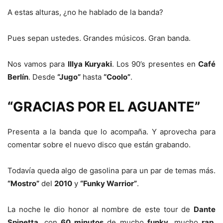
A estas alturas, ¿no he hablado de la banda?
Pues sepan ustedes. Grandes músicos. Gran banda.
Nos vamos para
Illya Kuryaki
. Los 90’s presentes en
Café
Berlín
. Desde
“Jugo”
hasta
“Coolo”
.
“GRACIAS POR EL AGUANTE”
Presenta a la banda que lo acompaña. Y aprovecha para
comentar sobre el nuevo disco que están grabando.
Todavía queda algo de gasolina para un par de temas más.
“Mostro”
del
2010
y
“Funky Warrior”
.
La noche le dio honor al nombre de este tour de
Dante
Spinetta
, con
60 minutos
de mucho
funky
, mucho
rap
,