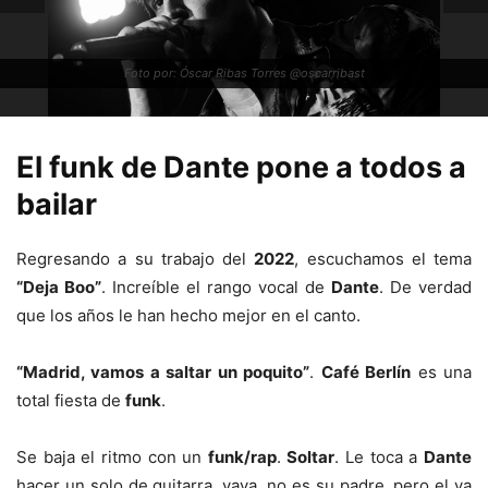
Foto por: Óscar Ribas Torres @oscarribast
El funk de Dante pone a todos a
bailar
Regresando a su trabajo del
2022
, escuchamos el tema
“Deja Boo”
. Increíble el rango vocal de
Dante
. De verdad
que los años le han hecho mejor en el canto.
“Madrid, vamos a saltar un poquito”
.
Café Berlín
es una
total fiesta de
funk
.
Se baja el ritmo con un
funk/rap
.
Soltar
. Le toca a
Dante
hacer un solo de guitarra, vaya, no es su padre, pero el ya