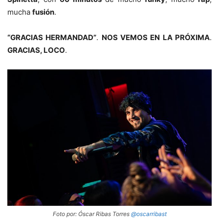
mucha
fusión
.
“GRACIAS HERMANDAD”
.
NOS VEMOS EN LA PRÓXIMA
.
GRACIAS, LOCO
.
Foto por: Óscar Ribas Torres
@oscarribast