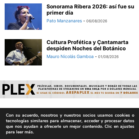
Sonorama Ribera 2026: así fue su
primer día
Pato Manzanares
-
06/08/2026
Cultura Profética y Çantamarta
despiden Noches del Botánico
Mauro Nicolás Gamboa
-
01/08/2026
Con su acuerdo, nosotros y nuestros socios usamos cookies o
© ArepaVolatil.Com 2021-2025 - Hecho por humanos, no por
tecnologías similares para almacenar, acceder y procesar datos
IA. | Todos los derechos reservados.
que nos ayudan a ofrecerle un mejor contenido. Clic en ajustes
para leer más.