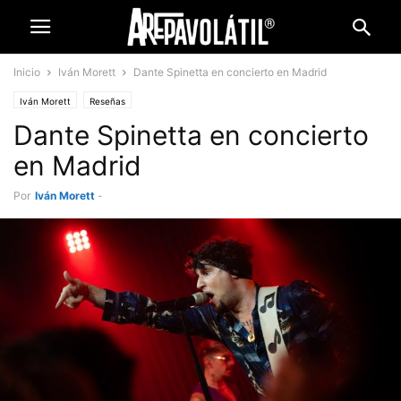
Inicio
Iván Morett
Dante Spinetta en concierto en Madrid
Iván Morett
Reseñas
Dante Spinetta en concierto
en Madrid
Por
Iván Morett
-