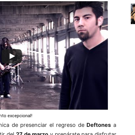
nto excepcional!
nica de presenciar el regreso de
Deftones
a
tir del
27 de marzo
y prepárate para disfrutar