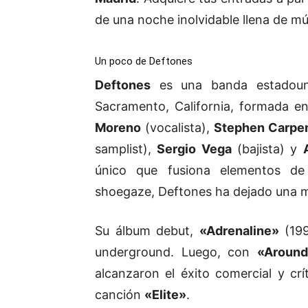
de una noche inolvidable llena de m
Un poco de Deftones
Deftones
es una banda estadou
Sacramento, California, formada 
Moreno
(vocalista),
Stephen Carpe
samplist),
Sergio Vega
(bajista) y
único que fusiona elementos de 
shoegaze, Deftones ha dejado una ma
Su álbum debut,
«Adrenaline»
(199
underground. Luego, con
«Around
alcanzaron el éxito comercial y crí
canción
«Elite»
.