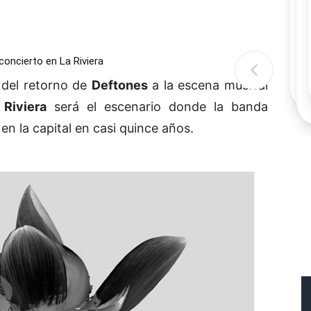
Rec
Re
"
c
oncierto en La Riviera
d
l
t
 del retorno de
Deftones
a la escena musical
 Riviera
será el escenario donde la banda
en la capital en casi quince años.