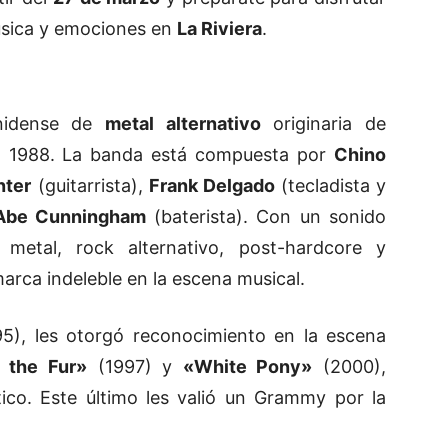
úsica y emociones en
La Riviera
.
nidense de
metal alternativo
originaria de
en 1988. La banda está compuesta por
Chino
nter
(guitarrista),
Frank Delgado
(tecladista y
Abe Cunningham
(baterista). Con un sonido
metal, rock alternativo, post-hardcore y
rca indeleble en la escena musical.
5), les otorgó reconocimiento en la escena
 the Fur»
(1997) y
«White Pony»
(2000),
tico. Este último les valió un Grammy por la