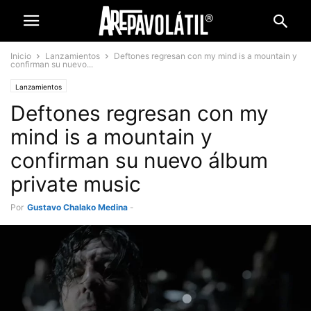
Inicio
Lanzamientos
Deftones regresan con my mind is a mountain y
confirman su nuevo...
Lanzamientos
Deftones regresan con my
mind is a mountain y
confirman su nuevo álbum
private music
Por
Gustavo Chalako Medina
-