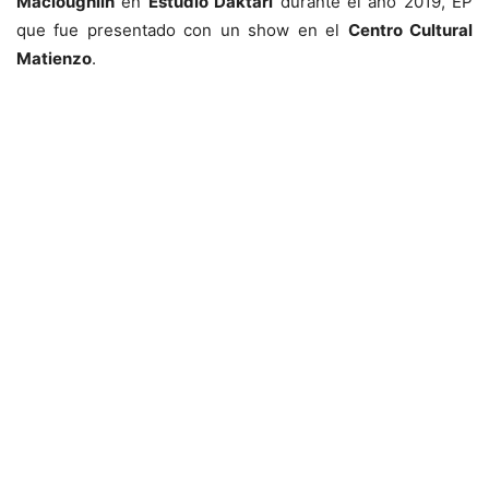
Macloughlin
en
Estudio Daktari
durante el año 2019, EP
que fue presentado con un show en el
Centro Cultural
Matienzo
.