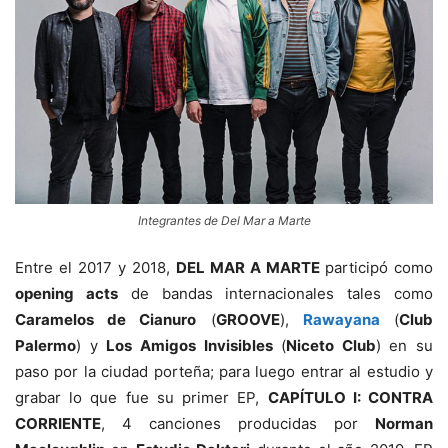
Integrantes de Del Mar a Marte
Entre el 2017 y 2018,
DEL MAR A MARTE
participó como
opening acts
de bandas internacionales tales como
Caramelos de Cianuro
(
GROOVE
),
Rawayana
(
Club
Palermo
) y
Los Amigos Invisibles
(
Niceto Club
) en su
paso por la ciudad porteña; para luego entrar al estudio y
grabar lo que fue su primer EP,
CAPÍTULO I: CONTRA
CORRIENTE
, 4 canciones producidas por
Norman