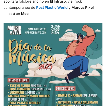
aportará folclore andino en
El Intruso
, y el rock
contemporáneo de
Post Plastic World
y
Marcus Pixel
sonará en
Moe
.