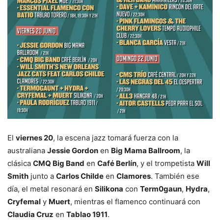
El
viernes 20
, la escena jazz tomará fuerza con la
australiana
Jessie Gordon
en
Big Mama Ballroom
, la
clásica
CMQ Big Band
en
Café Berlín
, y el trompetista
Will
Smith
junto a
Carlos Childe
en
Clamores
. También ese
día, el metal resonará en
Silikona
con
Term0gaun
,
Hydra
,
Cryfemal
y
Muert
, mientras el flamenco continuará con
Claudia Cruz
en
Tablao 1911
.