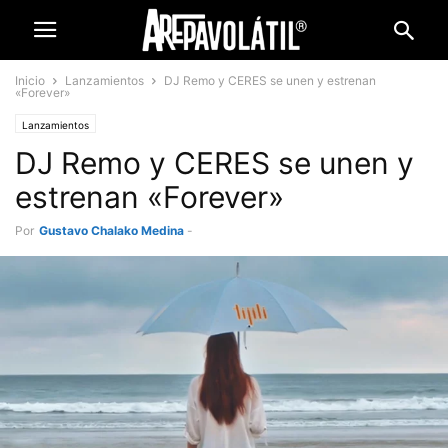
Inicio
Lanzamientos
DJ Remo y CERES se unen y estrenan
«Forever»
Lanzamientos
DJ Remo y CERES se unen y
estrenan «Forever»
Por
Gustavo Chalako Medina
-