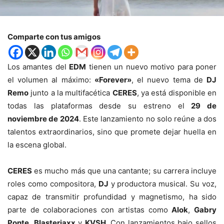
Comparte con tus amigos
Los amantes del
EDM
tienen un nuevo motivo para poner
el volumen al máximo:
«Forever»
, el nuevo tema de
DJ
Remo
junto a la multifacética
CERES
, ya está disponible en
todas las plataformas desde su estreno el
29 de
noviembre de 2024
. Este lanzamiento no solo reúne a dos
talentos extraordinarios, sino que promete dejar huella en
la escena global.
CERES
es mucho más que una cantante; su carrera incluye
roles como compositora,
DJ
y productora musical. Su voz,
capaz de transmitir profundidad y magnetismo, ha sido
parte de colaboraciones con artistas como
Alok
,
Gabry
Ponte
,
Blasterjaxx
y
KVSH
. Con lanzamientos bajo sellos