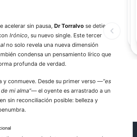
Rec
Re
"
c
e acelerar sin pausa,
Dr Torralvo
se detiene a
d
l
 con
Irónico
, su nuevo single. Este tercer
t
al
no solo revela una nueva dimensión
también condensa un pensamiento lírico que
forma profunda de verdad.
a y conmueve. Desde su primer verso —
“es
o de mi alma”
— el oyente es arrastrado a un
n sin reconciliación posible: belleza y
y penumbra.
cional