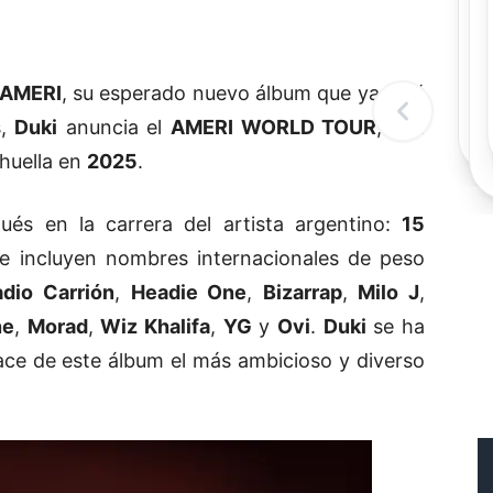
Rec
Re
"
c
AMERI
, su esperado nuevo álbum que ya está
d
l
s,
Duki
anuncia el
AMERI WORLD TOUR
, una
t
 huella en
2025
.
s en la carrera del artista argentino:
15
 incluyen nombres internacionales de peso
adio Carrión
,
Headie One
,
Bizarrap
,
Milo J
,
ne
,
Morad
,
Wiz Khalifa
,
YG
y
Ovi
.
Duki
se ha
ace de este álbum el más ambicioso y diverso