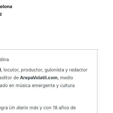
celona
d
dina
l
, locutor, productor, guionista y redactor
editor de
ArepaVolatil.com
, medio
ado en música emergente y cultura
negra
Un diario más
y con 18 años de