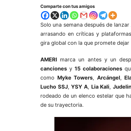
Comparte con tus amigos
Solo una semana después de lanzar
arrasando en críticas y plataforma
gira global con la que promete dejar
AMERI
marca un antes y un despué
canciones
y
15 colaboraciones
que
como
Myke Towers
,
Arcángel
,
El
Lucho SSJ
,
YSY A
,
Lia Kali
,
Judeli
rodeado de un elenco estelar que h
de su trayectoria.