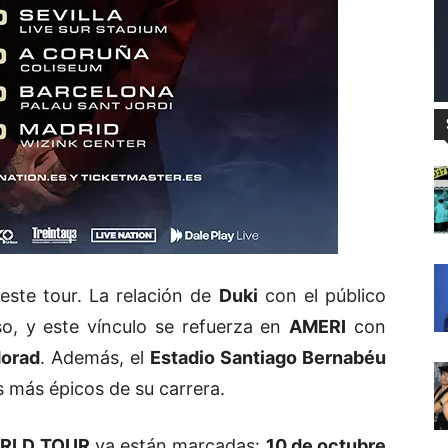
este tour. La relación de
Duki
con el público
o, y este vínculo se refuerza en
AMERI
con
orad
. Además, el
Estadio Santiago Bernabéu
 más épicos de su carrera.
RLD TOUR
ya están marcadas:
10 de octubre