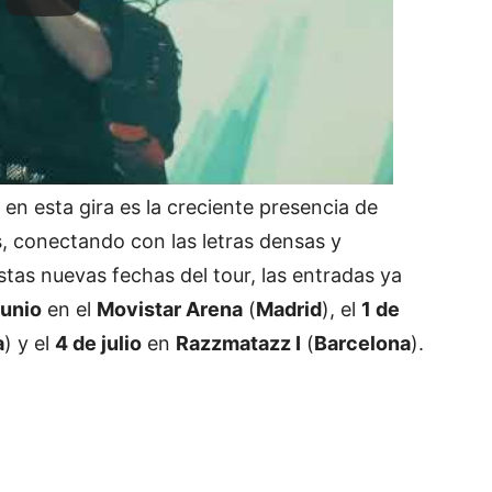
en esta gira es la creciente presencia de
, conectando con las letras densas y
estas nuevas fechas del tour, las
entradas
ya
junio
en el
Movistar Arena
(
Madrid
), el
1 de
a
) y el
4 de julio
en
Razzmatazz I
(
Barcelona
).