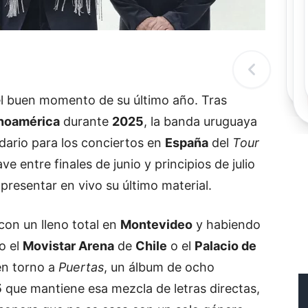
Rec
Re
"
c
d
l
t
el buen momento de su último año. Tras
inoamérica
durante
2025
, la banda uruguaya
ario para los conciertos en
España
del
Tour
ve entre finales de junio y principios de julio
presentar en vivo su último material.
con un lleno total en
Montevideo
y habiendo
o el
Movistar Arena
de
Chile
o el
Palacio de
en torno a
Puertas
, un álbum de ocho
5
que mantiene esa mezcla de letras directas,