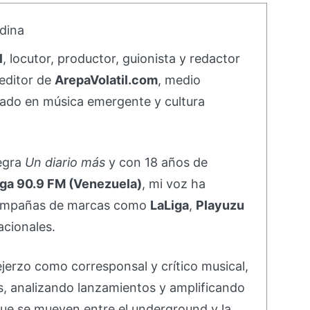
dina
l
, locutor, productor, guionista y redactor
editor de
ArepaVolatil.com
, medio
ado en música emergente y cultura
negra
Un diario más
y con 18 años de
ga 90.9 FM (Venezuela)
, mi voz ha
campañas de marcas como
LaLiga
,
Playuzu
acionales.
ejerzo como corresponsal y crítico musical,
s, analizando lanzamientos y amplificando
ue se mueven entre el underground y la