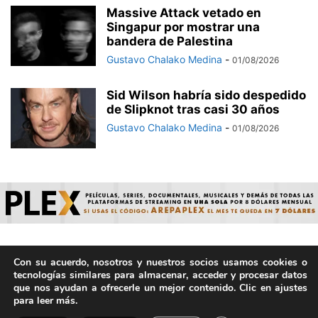
Massive Attack vetado en
Singapur por mostrar una
bandera de Palestina
Gustavo Chalako Medina
-
01/08/2026
Sid Wilson habría sido despedido
de Slipknot tras casi 30 años
Gustavo Chalako Medina
-
01/08/2026
Con su acuerdo, nosotros y nuestros socios usamos cookies o
© ArepaVolatil.Com 2021-2025 - Hecho por humanos, no por
tecnologías similares para almacenar, acceder y procesar datos
IA. | Todos los derechos reservados.
que nos ayudan a ofrecerle un mejor contenido. Clic en ajustes
para leer más.