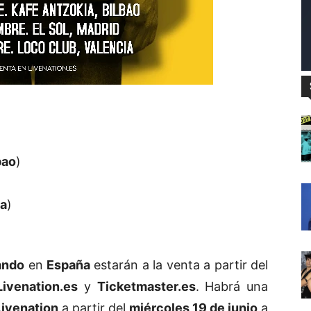
bao
)
ia
)
ando
en
España
estarán a la venta a partir del
Livenation.es
y
Ticketmaster.es
. Habrá una
Livenation
a partir del
miércoles 19 de junio
a