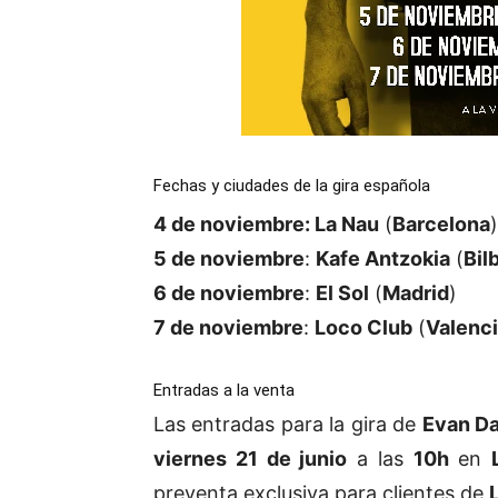
Fechas y ciudades de la gira española
4 de noviembre: La Nau
(
Barcelona
)
5 de noviembre
:
Kafe Antzokia
(
Bil
6 de noviembre
:
El Sol
(
Madrid
)
7 de noviembre
:
Loco Club
(
Valenc
Entradas a la venta
Las entradas para la gira de
Evan D
viernes 21 de junio
a las
10h
en
preventa exclusiva para clientes de