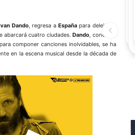
Rec
Re
"
c
Evan Dando
, regresa a
España
para deleitar a
d
l
ue abarcará cuatro ciudades.
Dando
, conocido
t
d para componer canciones inolvidables, se ha
ente en la escena musical desde la década de