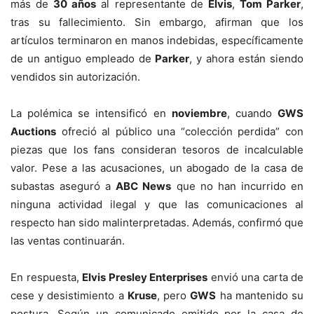
más de
30 años
al representante de
Elvis
,
Tom Parker
,
tras su fallecimiento. Sin embargo, afirman que los
artículos terminaron en manos indebidas, específicamente
de un antiguo empleado de
Parker
, y ahora están siendo
vendidos sin autorización.
La polémica se intensificó en
noviembre
, cuando
GWS
Auctions
ofreció al público una “colección perdida” con
piezas que los fans consideran tesoros de incalculable
valor. Pese a las acusaciones, un abogado de la casa de
subastas aseguró a
ABC News
que no han incurrido en
ninguna actividad ilegal y que las comunicaciones al
respecto han sido malinterpretadas. Además, confirmó que
las ventas continuarán.
En respuesta,
Elvis Presley Enterprises
envió una carta de
cese y desistimiento a
Kruse
, pero
GWS
ha mantenido su
postura. Según un comunicado emitido por la casa de