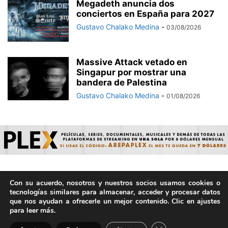
Megadeth anuncia dos
conciertos en España para 2027
Gustavo Chalako Medina
-
03/08/2026
Massive Attack vetado en
Singapur por mostrar una
bandera de Palestina
Gustavo Chalako Medina
-
01/08/2026
Con su acuerdo, nosotros y nuestros socios usamos cookies o
© ArepaVolatil.Com 2021-2025 - Hecho por humanos, no por
tecnologías similares para almacenar, acceder y procesar datos
IA. | Todos los derechos reservados.
que nos ayudan a ofrecerle un mejor contenido. Clic en ajustes
para leer más.
Cerrar el banner de 