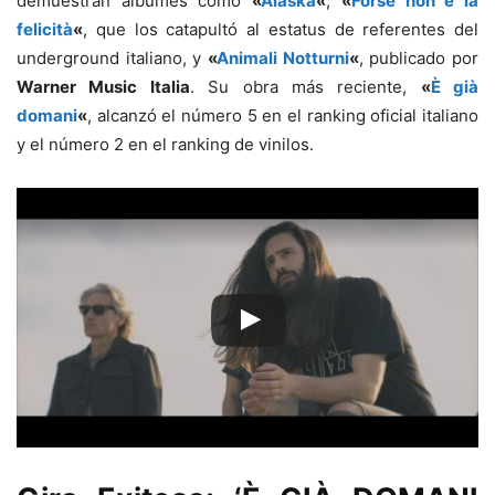
demuestran álbumes como
«
Alaska
«
,
«
Forse non è la
felicità
«
, que los catapultó al estatus de referentes del
underground italiano, y
«
Animali Notturni
«
, publicado por
Warner Music Italia
. Su obra más reciente,
«
È già
domani
«
, alcanzó el número 5 en el ranking oficial italiano
y el número 2 en el ranking de vinilos.