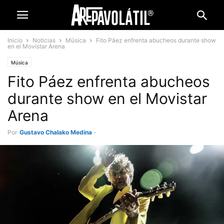
Inicio
Noticias
Música
Fito Páez enfrenta abucheos durante show
en el Movistar Arena
Música
Fito Páez enfrenta abucheos
durante show en el Movistar
Arena
Por
Gustavo Chalako Medina
-