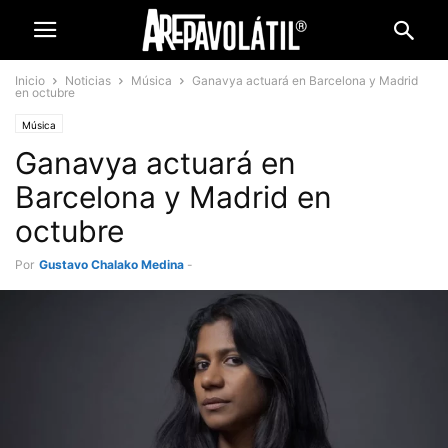
Inicio
Noticias
Música
Ganavya actuará en Barcelona y Madrid
en octubre
Música
Ganavya actuará en
Barcelona y Madrid en
octubre
Por
Gustavo Chalako Medina
-