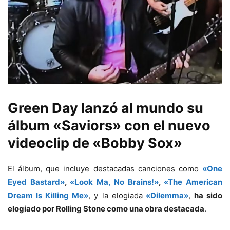
Green Day
lanzó al mundo su
álbum
«Saviors»
con el nuevo
videoclip de
«Bobby Sox»
El álbum, que incluye destacadas canciones como
«One
Eyed Bastard»
,
«Look Ma, No Brains!»
,
«The American
Dream Is Killing Me»
, y la elogiada
«Dilemma»
,
ha sido
elogiado por Rolling Stone como una obra destacada
.