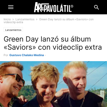
Inicio
Lanzamientos
Green Day lanzó su álbum «Saviors» con
videoclip extra
Lanzamientos
Green Day lanzó su álbum
«Saviors» con videoclip extra
Por
Gustavo Chalako Medina
-