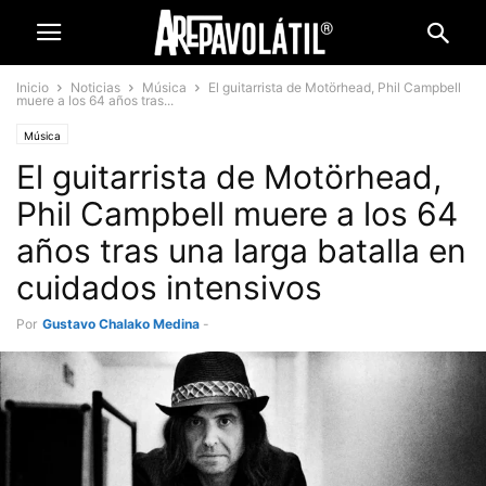
Inicio
Noticias
Música
El guitarrista de Motörhead, Phil Campbell
muere a los 64 años tras...
Música
El guitarrista de Motörhead,
Phil Campbell muere a los 64
años tras una larga batalla en
cuidados intensivos
Por
Gustavo Chalako Medina
-