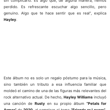
sin complicarlo. Es algo que, de alguna manera, hemos
perdido. Es refrescante escuchar algo sencillo, pero
genuino. Algo que te hace sentir que es real”, explica
Hayley
.
Este álbum no es solo un regalo póstumo para la música,
sino también un tributo a esa influencia familiar que
moldeó el camino de una de las figuras más relevantes del
rock alternativo actual. De hecho,
Hayley Williams
incluyó
una canción de
Rusty
en su propio álbum
“Petals for
Armor”
de
2020
, al samplear el tema
“Friends or Lovers”
.