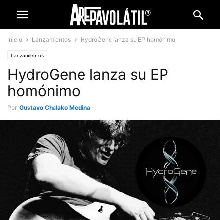
Inicio
Lanzamientos
HydroGene lanza su EP homónimo
Lanzamientos
HydroGene lanza su EP
homónimo
Por
Gustavo Chalako Medina
-