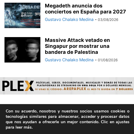
Megadeth anuncia dos
conciertos en España para 2027
Gustavo Chalako Medina
-
03/08/2026
Massive Attack vetado en
Singapur por mostrar una
bandera de Palestina
Gustavo Chalako Medina
-
01/08/2026
Con su acuerdo, nosotros y nuestros socios usamos cookies o
© ArepaVolatil.Com 2021-2025 - Hecho por humanos, no por
tecnologías similares para almacenar, acceder y procesar datos
IA. | Todos los derechos reservados.
que nos ayudan a ofrecerle un mejor contenido. Clic en ajustes
para leer más.