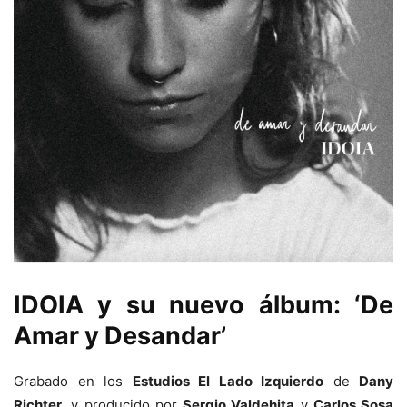
IDOIA y su nuevo álbum: ‘De
Amar y Desandar’
Grabado en los
Estudios El Lado Izquierdo
de
Dany
Richter
, y producido por
Sergio Valdehita
y
Carlos Sosa