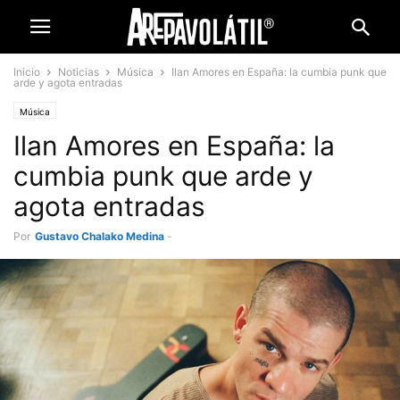
Inicio
Noticias
Música
Ilan Amores en España: la cumbia punk que
arde y agota entradas
Música
Ilan Amores en España: la
cumbia punk que arde y
agota entradas
Por
Gustavo Chalako Medina
-