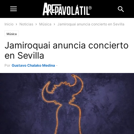
Inicio
Noticias
Música
Jamiroquai anuncia concierto en Sevilla
Música
Jamiroquai anuncia concierto
en Sevilla
Por
Gustavo Chalako Medina
-