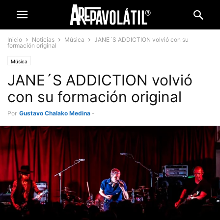
Inicio
Noticias
Música
JANE´S ADDICTION volvió con su
formación original
Música
JANE´S ADDICTION volvió
con su formación original
Por
Gustavo Chalako Medina
-