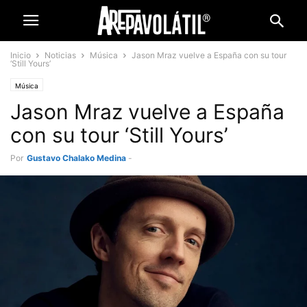
Inicio
Noticias
Música
Jason Mraz vuelve a España con su tour
‘Still Yours’
Música
Jason Mraz vuelve a España
con su tour ‘Still Yours’
Por
Gustavo Chalako Medina
-