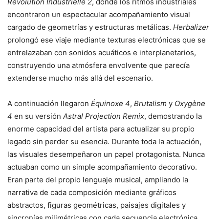
Révolution Industrielle 2
, donde los ritmos industriales
encontraron un espectacular acompañamiento visual
cargado de geometrías y estructuras metálicas.
Herbalizer
prolongó ese viaje mediante texturas electrónicas que se
entrelazaban con sonidos acuáticos e interplanetarios,
construyendo una atmósfera envolvente que parecía
extenderse mucho más allá del escenario.
A continuación llegaron
Équinoxe 4
,
Brutalism
y
Oxygène
4
en su versión
Astral Projection Remix
, demostrando la
enorme capacidad del artista para actualizar su propio
legado sin perder su esencia. Durante toda la actuación,
las visuales desempeñaron un papel protagonista. Nunca
actuaban como un simple acompañamiento decorativo.
Eran parte del propio lenguaje musical, ampliando la
narrativa de cada composición mediante gráficos
abstractos, figuras geométricas, paisajes digitales y
sincronías milimétricas con cada secuencia electrónica.