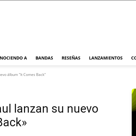
NOCIENDO A
BANDAS
RESEÑAS
LANZAMIENTOS
C
nuevo álbum "It Comes Back"
ul lanzan su nuevo
Back»