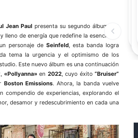
Rec
Re
"
c
ul Jean Paul
presenta su segundo álbum,
«It
d
l
y lleno de energía que redefine la esencia del
t
 un personaje de
Seinfeld
, esta banda logra
ada tema la urgencia y el optimismo de los
estudio. Este nuevo álbum es una continuación
t,
«Pollyanna»
en
2022
, cuyo éxito
“Bruiser”
or
Boston Emissions
. Ahora, la banda vuelve
n compendio de experiencias, explorando el
mor, desamor y redescubrimiento en cada una