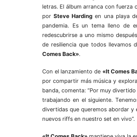
letras. El álbum arranca con fuerza c
por
Steve Harding
en una playa 
pandemia. Es un tema lleno de em
redescubrirse a uno mismo después
de resiliencia que todos llevamos 
Comes Back»
.
Con el lanzamiento de
«It Comes B
por compartir más música y explor
banda, comenta: “Por muy divertido q
trabajando en el siguiente. Tenem
divertidas que queremos abordar y 
nuevos riffs en nuestro set en vivo”.
«It Comes Back»
mantiene viva la e