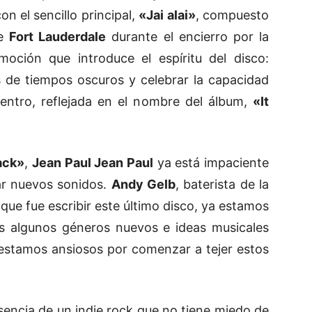
on el sencillo principal,
«Jai alai»
, compuesto
de
Fort Lauderdale
durante el encierro por la
oción que introduce el espíritu del disco:
 de tiempos oscuros y celebrar la capacidad
dentro, reflejada en el nombre del álbum,
«It
ack»
,
Jean Paul Jean Paul
ya está impaciente
ar nuevos sonidos.
Andy Gelb
, baterista de la
ue fue escribir este último disco, ya estamos
os algunos géneros nuevos e ideas musicales
estamos ansiosos por comenzar a tejer estos
sencia de un indie rock que no tiene miedo de