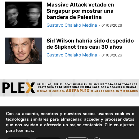
Massive Attack vetado en
Singapur por mostrar una
bandera de Palestina
Gustavo Chalako Medina
-
01/08/2026
Sid Wilson habría sido despedido
de Slipknot tras casi 30 años
Gustavo Chalako Medina
-
01/08/2026
Con su acuerdo, nosotros y nuestros socios usamos cookies o
© ArepaVolatil.Com 2021-2025 - Hecho por humanos, no por
tecnologías similares para almacenar, acceder y procesar datos
IA. | Todos los derechos reservados.
que nos ayudan a ofrecerle un mejor contenido. Clic en ajustes
para leer más.