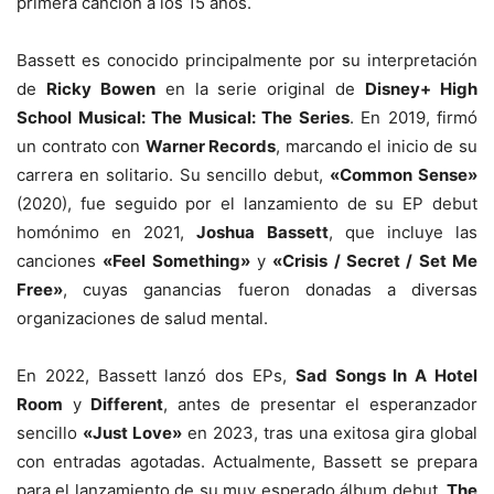
primera canción a los 15 años.
Bassett es conocido principalmente por su interpretación
de
Ricky Bowen
en la serie original de
Disney+ High
School Musical: The Musical: The Series
. En 2019, firmó
un contrato con
Warner Records
, marcando el inicio de su
carrera en solitario. Su sencillo debut,
«Common Sense»
(2020), fue seguido por el lanzamiento de su EP debut
homónimo en 2021,
Joshua Bassett
, que incluye las
canciones
«Feel Something»
y
«Crisis / Secret / Set Me
Free»
, cuyas ganancias fueron donadas a diversas
organizaciones de salud mental.
En 2022, Bassett lanzó dos EPs,
Sad Songs In A Hotel
Room
y
Different
, antes de presentar el esperanzador
sencillo
«Just Love»
en 2023, tras una exitosa gira global
con entradas agotadas. Actualmente, Bassett se prepara
para el lanzamiento de su muy esperado álbum debut,
The