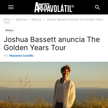
Inicio
Noticias
Música
Joshua Bassett anuncia The Golden Years
Tour
Música
Joshua Bassett anuncia The
Golden Years Tour
Por
Magenta Castillo
-