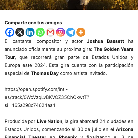
Comparte con tus amigos
El cantante, compositor y actor
Joshua Bassett
ha
anunciado oficialmente su próxima gira:
The Golden Years
Tour
, que recorrerá gran parte de Estados Unidos y
Europa este 2024. Esta gira cuenta con la participación
especial de
Thomas Day
como artista invitado.
https://open.spotify.com/intl-
es/track/0WcVzqLvBKVOZ35ChOkwtT?
si=465a298c74624aa4
Producida por
Live Nation
, la gira abarcará 24 ciudades en
Estados Unidos, comenzando el 30 de julio en el
Arizona
Financial Theater
en
Phoenix
y finalizando el 3 de