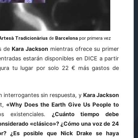
Artesà Tradicionàrius
de
Barcelona
por primera vez
as de
Kara Jackson
mientras ofrece su primer
entradas estarán disponibles en DICE a partir
egura tu lugar por solo 22 € más gastos de
 interrogantes sin respuesta, y
Kara Jackson
ut,
«Why Does the Earth Give Us People to
os existenciales.
¿Cuánto tiempo debe
 considerado «clásico»? ¿Cómo una voz de 24
lor? ¿Es posible que Nick Drake se haya