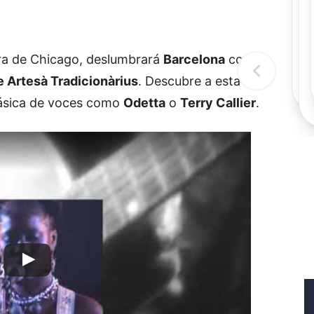
Rec
Re
"
c
ora de Chicago, deslumbrará
Barcelona
con su
d
l
 Artesà Tradicionàrius
. Descubre a esta
t
lásica de voces como
Odetta
o
Terry Callier
.