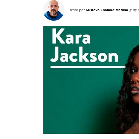
Escrito por
Gustavo Chalako Medina
31/01