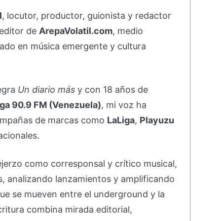
l
, locutor, productor, guionista y redactor
editor de
ArepaVolatil.com
, medio
ado en música emergente y cultura
negra
Un diario más
y con 18 años de
ga 90.9 FM (Venezuela)
, mi voz ha
campañas de marcas como
LaLiga
,
Playuzu
acionales.
ejerzo como corresponsal y crítico musical,
s, analizando lanzamientos y amplificando
ue se mueven entre el underground y la
ritura combina mirada editorial,