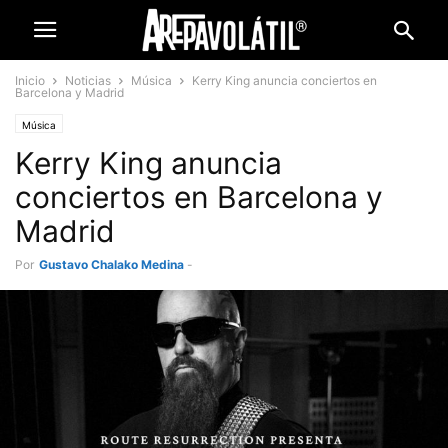
Inicio
Noticias
Música
Kerry King anuncia conciertos en
Barcelona y Madrid
Música
Kerry King anuncia
conciertos en Barcelona y
Madrid
Por
Gustavo Chalako Medina
-