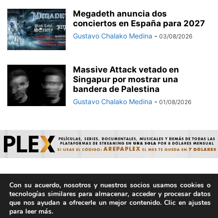
Megadeth anuncia dos
conciertos en España para 2027
Gustavo Chalako Medina
-
03/08/2026
Massive Attack vetado en
Singapur por mostrar una
bandera de Palestina
Gustavo Chalako Medina
-
01/08/2026
Con su acuerdo, nosotros y nuestros socios usamos cookies o
© ArepaVolatil.Com 2021-2025 - Hecho por humanos, no por
tecnologías similares para almacenar, acceder y procesar datos
IA. | Todos los derechos reservados.
que nos ayudan a ofrecerle un mejor contenido. Clic en ajustes
para leer más.