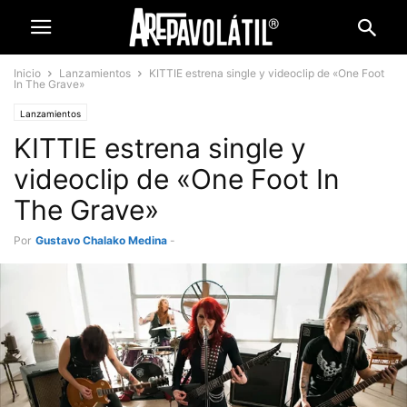
Inicio
Lanzamientos
KITTIE estrena single y videoclip de «One Foot
In The Grave»
Lanzamientos
KITTIE estrena single y
videoclip de «One Foot In
The Grave»
Por
Gustavo Chalako Medina
-