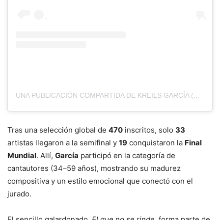
UNA PUBLICACIÓN COMPARTIDA DE KREILS GARCÍA (@KREILSMUSIC)
Tras una selección global de
470
inscritos, solo
33
artistas llegaron a la semifinal y
19
conquistaron la
Final
Mundial
. Allí,
García
participó en la categoría de
cantautores (34–59 años), mostrando su madurez
compositiva y un estilo emocional que conectó con el
jurado.
El sencillo galardonado,
El que no se rinde
, forma parte de