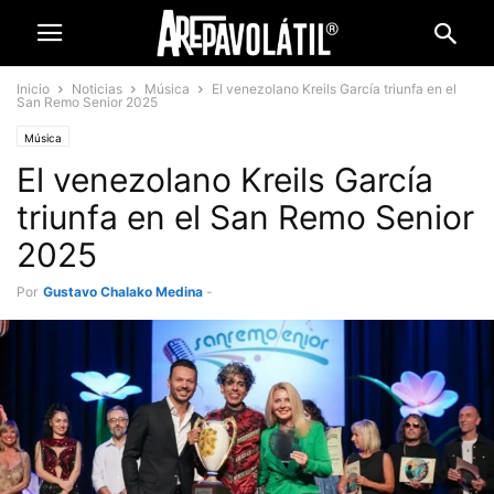
Inicio
Noticias
Música
El venezolano Kreils García triunfa en el
San Remo Senior 2025
Música
El venezolano Kreils García
triunfa en el San Remo Senior
2025
Por
Gustavo Chalako Medina
-