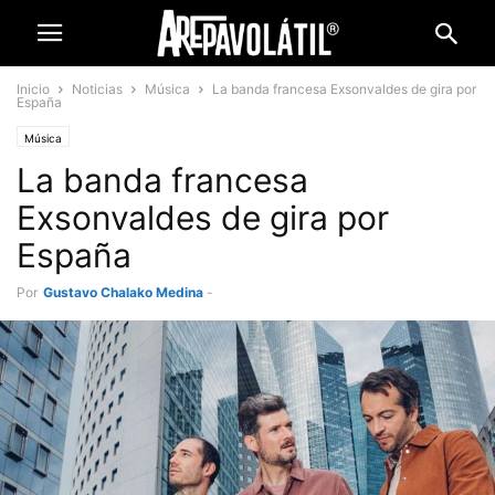
Inicio
Noticias
Música
La banda francesa Exsonvaldes de gira por
España
Música
La banda francesa
Exsonvaldes de gira por
España
Por
Gustavo Chalako Medina
-