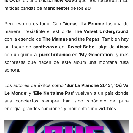
Is Over’
es una balada
new wave
que nos recuerda a las
míticas bandas de
Manchester
de los
90
.
Pero eso no es todo. Con
‘Venus’
,
La Femme
fusiona de
manera irresistible el estilo de
The Velvet Underground
con la esencia de
The Mamas and the Papas
. También hay
un toque de
synthwave
en
‘Sweet Babe’
, algo de
disco
con un guiño al
punk británico
en
‘My Generation’
, y más
sorpresas que hacen de este álbum una montaña rusa
sonora.
Los autores de éxitos como
‘Sur La Planche 2013’
,
‘Où Va
Le Monde’
y
‘Elle Ne t’aime Pas’
vuelven a un país donde
sus conciertos siempre han sido sinónimo de pura
energía, grandes canciones y momentos inolvidables.