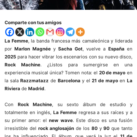
Comparte con tus amigos
La Femme
, la banda francesa más camaleónica y liderada
por
Marlon Magnée
y
Sacha Got
, vuelve a
España
en
2025
para hacer vibrar los escenarios con su nuevo disco,
Rock Machine
. ¿Listos para sumergirse en una
experiencia musical única? Tomen nota: el
20 de mayo
en
la sala
Razzmatazz
de
Barcelona
y el
21 de mayo
en
La
Riviera
de
Madrid
.
Con
Rock Machine
, su sexto álbum de estudio y
totalmente en inglés,
La Femme
regresa a sus raíces y a
su primer amor: el
new wave
. Este disco es una fusión
irresistible del
rock anglosajón
de los
80
y
90
que tanto
los ha influenciado. El álbum, que verá la luz el
11 de