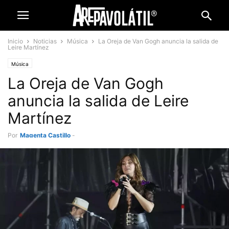
Inicio
Noticias
Música
La Oreja de Van Gogh anuncia la salida de
Leire Martínez
Música
La Oreja de Van Gogh
anuncia la salida de Leire
Martínez
Por
Magenta Castillo
-