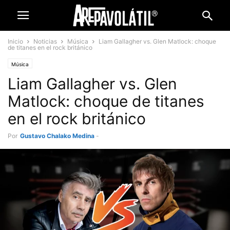
Inicio
Noticias
Música
Liam Gallagher vs. Glen Matlock: choque
de titanes en el rock británico
Música
Liam Gallagher vs. Glen
Matlock: choque de titanes
en el rock británico
Por
Gustavo Chalako Medina
-