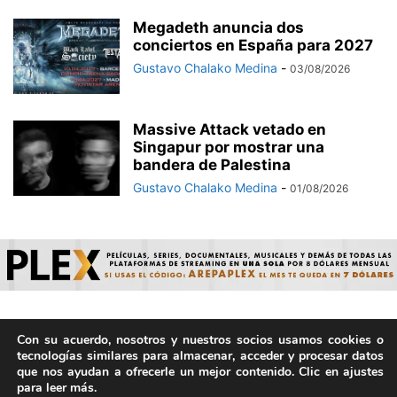
Megadeth anuncia dos
conciertos en España para 2027
Gustavo Chalako Medina
-
03/08/2026
Massive Attack vetado en
Singapur por mostrar una
bandera de Palestina
Gustavo Chalako Medina
-
01/08/2026
Con su acuerdo, nosotros y nuestros socios usamos cookies o
© ArepaVolatil.Com 2021-2025 - Hecho por humanos, no por
tecnologías similares para almacenar, acceder y procesar datos
IA. | Todos los derechos reservados.
que nos ayudan a ofrecerle un mejor contenido. Clic en ajustes
para leer más.