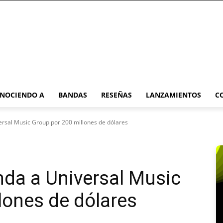
NOCIENDO A
BANDAS
RESEÑAS
LANZAMIENTOS
C
ersal Music Group por 200 millones de dólares
da a Universal Music
lones de dólares