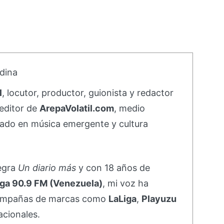
dina
l
, locutor, productor, guionista y redactor
editor de
ArepaVolatil.com
, medio
ado en música emergente y cultura
negra
Un diario más
y con 18 años de
ga 90.9 FM (Venezuela)
, mi voz ha
campañas de marcas como
LaLiga
,
Playuzu
acionales.