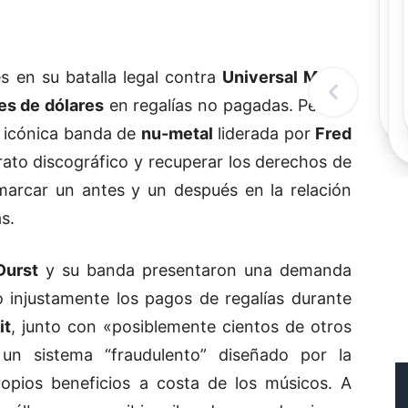
Rec
Re
"
c
s en su batalla legal contra
Universal Music
d
l
es de dólares
en regalías no pagadas. Pero la
t
a icónica banda de
nu-metal
liderada por
Fred
ato discográfico y recuperar los derechos de
marcar un antes y un después en la relación
s.
Durst
y su banda presentaron una demanda
 injustamente los pagos de regalías durante
it
, junto con «posiblemente cientos de otros
e un sistema “fraudulento” diseñado por la
ropios beneficios a costa de los músicos. A