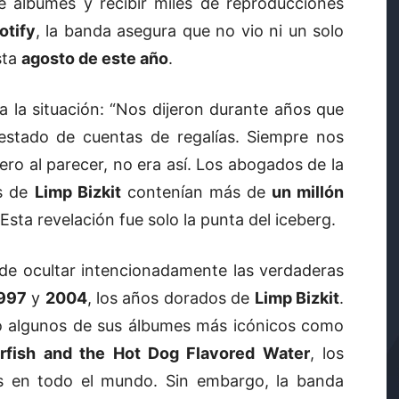
e álbumes y recibir miles de reproducciones
otify
, la banda asegura que no vio ni un solo
sta
agosto de este año
.
a la situación: “Nos dijeron durante años que
estado de cuentas de regalías. Siempre nos
ro al parecer, no era así. Los abogados de la
as de
Limp Bizkit
contenían más de
un millón
 Esta revelación fue solo la punta del iceberg.
de ocultar intencionadamente las verdaderas
997
y
2004
, los años dorados de
Limp Bizkit
.
zó algunos de sus álbumes más icónicos como
rfish and the Hot Dog Flavored Water
, los
as en todo el mundo. Sin embargo, la banda