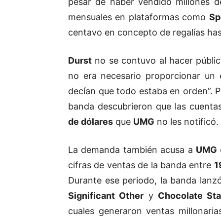
pesar de haber vendido millones d
mensuales en plataformas como
Sp
centavo en concepto de regalías ha
Durst
no se contuvo al hacer públic
no era necesario proporcionar un 
decían que todo estaba en orden”. Pe
banda descubrieron que las cuent
de dólares
que
UMG
no les notificó.
La demanda también acusa a
UMG
cifras de ventas de la banda entre
1
Durante ese periodo, la banda lan
Significant Other
y
Chocolate Sta
cuales generaron ventas millonari